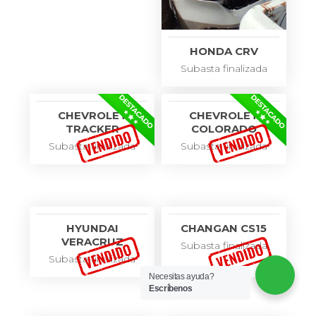
HONDA CRV
Subasta finalizada
CHEVROLET
CHEVROLET
TRACKER
COLORADO
Subasta finalizada
Subasta finalizada
HYUNDAI
CHANGAN CS15
VERACRUZ
Subasta finalizada
Subasta finalizada
Necesitas ayuda?
Escríbenos