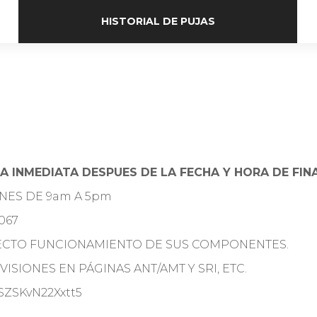
HISTORIAL DE PUJAS
A INMEDIATA DESPUES DE LA FECHA Y HORA DE FIN
RNES DE 9am A 5pm
067
RECTO FUNCIONAMIENTO DE SUS COMPONENTES.
ISIONES EN PÁGINAS ANT/AMT Y SRI, ETC.
CSZSKvN22Xxtt5