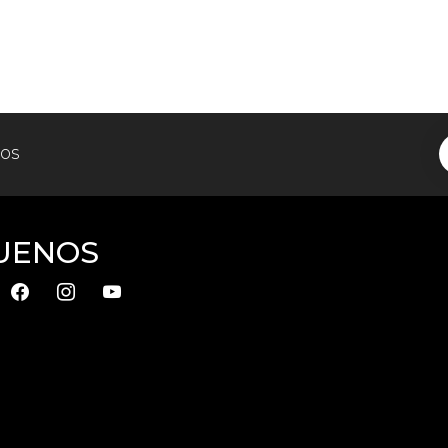
tos
UENOS