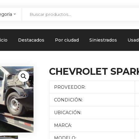
egoría
icio
Destacados
Por ciudad
Siniestrados
Usad
CHEVROLET SPAR
PROVEEDOR:
CONDICIÓN:
UBICACIÓN:
MARCA:
MODELO: