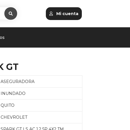
Mi cuenta
os
K GT
ASEGURADORA
INUNDADO
QUITO
CHEVROLET
SPARK GT LS AC 1.2 5P 4X2 TM