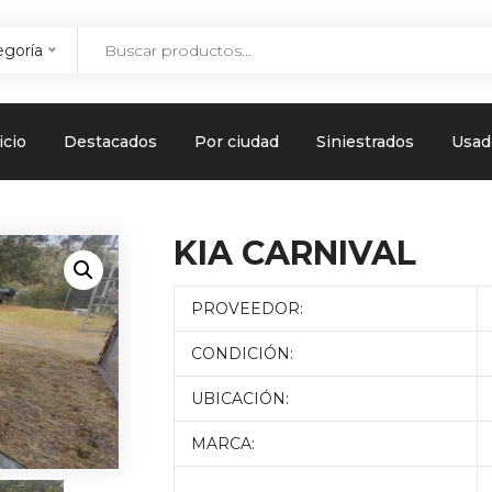
egoría
icio
Destacados
Por ciudad
Siniestrados
Usad
KIA CARNIVAL
PROVEEDOR:
CONDICIÓN:
UBICACIÓN:
MARCA: