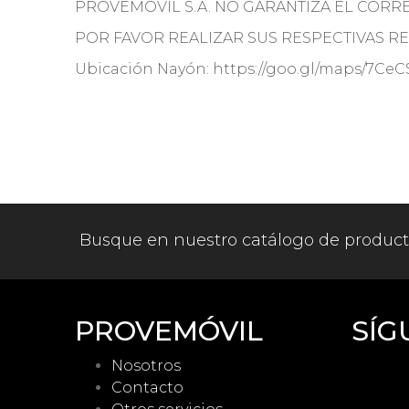
PROVEMOVIL S.A. NO GARANTIZA EL COR
POR FAVOR REALIZAR SUS RESPECTIVAS REV
Ubicación Nayón: https://goo.gl/maps/7Ce
Busque en nuestro catálogo de produc
PROVEMÓVIL
SÍG
Nosotros
Contacto