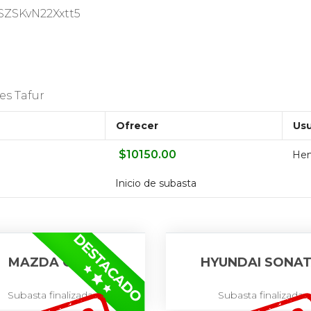
CSZSKvN22Xxtt5
es Tafur
Ofrecer
Usu
$
10150.00
Hen
Inicio de subasta
MAZDA CX-3
HYUNDAI SONA
Subasta finalizada
Subasta finalizada