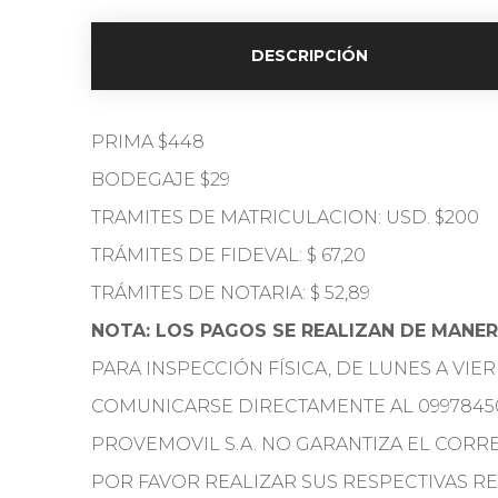
DESCRIPCIÓN
PRIMA $448
BODEGAJE $29
TRAMITES DE MATRICULACION: USD. $200
TRÁMITES DE FIDEVAL: $ 67,20
TRÁMITES DE NOTARIA: $ 52,89
NOTA: LOS PAGOS SE REALIZAN DE MANER
PARA INSPECCIÓN FÍSICA, DE LUNES A VIE
COMUNICARSE DIRECTAMENTE AL 0997845
PROVEMOVIL S.A. NO GARANTIZA EL COR
POR FAVOR REALIZAR SUS RESPECTIVAS REV