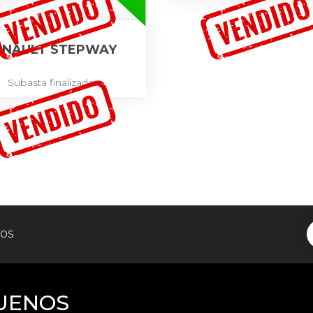
ENAULT STEPWAY
Subasta finalizada
tos
UENOS