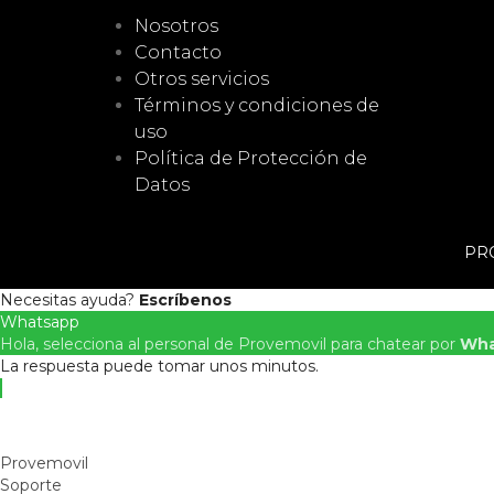
Nosotros
Contacto
Otros servicios
Términos y condiciones de
uso
Política de Protección de
Datos
PRO
Necesitas ayuda?
Escríbenos
Whatsapp
Hola, selecciona al personal de Provemovil para chatear por
Wha
La respuesta puede tomar unos minutos.
Provemovil
Soporte