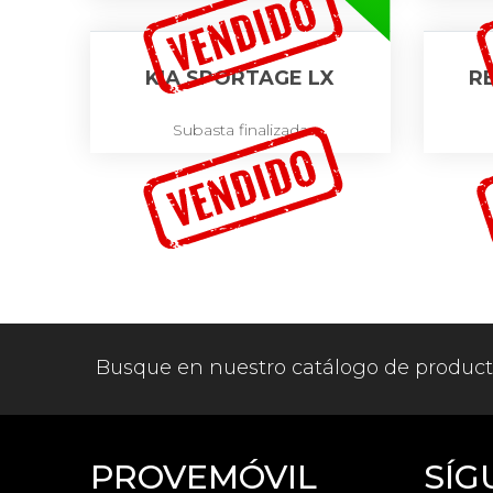
KIA SPORTAGE LX
R
Subasta finalizada
Busque en nuestro catálogo de produc
PROVEMÓVIL
SÍG