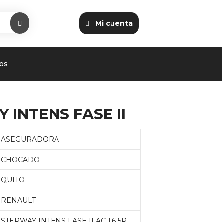
Mi cuenta
os
 INTENS FASE II
ASEGURADORA
CHOCADO
QUITO
RENAULT
STEPWAY INTENS FASE II AC 1.6 5P