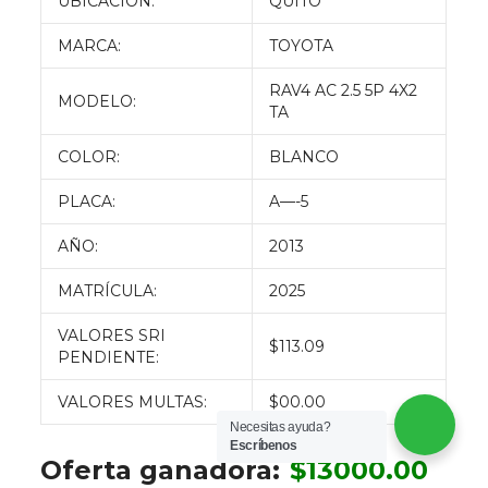
UBICACIÓN:
QUITO
MARCA:
TOYOTA
RAV4 AC 2.5 5P 4X2
MODELO:
TA
COLOR:
BLANCO
PLACA:
A—-5
AÑO:
2013
MATRÍCULA:
2025
VALORES SRI
$113.09
PENDIENTE:
VALORES MULTAS:
$00.00
Necesitas ayuda?
Escríbenos
Oferta ganadora:
$
13000.00