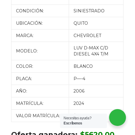
CONDICIÓN:
SINIESTRADO
UBICACIÓN:
QUITO
MARCA:
CHEVROLET
LUV D-MAX C/D
MODELO:
DIESEL 4X4 T/M
COLOR:
BLANCO
PLACA:
P—-4
AÑO:
2006
MATRÍCULA:
2024
VALOR MATRÍCULA:
$ 00.00
Necesitas ayuda?
Escríbenos
Oferta ganadora:
$
5620.00