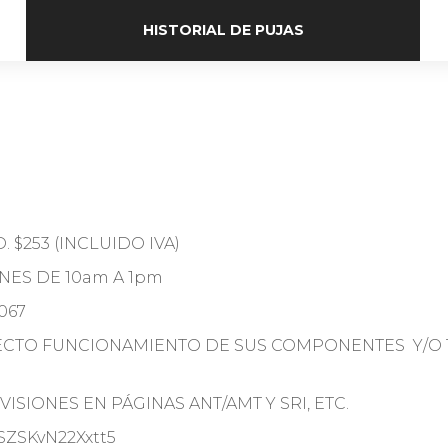
HISTORIAL DE PUJAS
D. $253 (INCLUIDO IVA)
RNES DE 10am A 1pm
067
RECTO FUNCIONAMIENTO DE SUS COMPONENTES Y/O 
ISIONES EN PÁGINAS ANT/AMT Y SRI, ETC.
CSZSKvN22Xxtt5