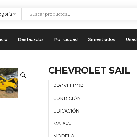
egoría
icio
Destacados
Por ciudad
Siniestrados
Usad
CHEVROLET SAIL
PROVEEDOR:
CONDICIÓN:
UBICACIÓN:
MARCA:
MODELO: