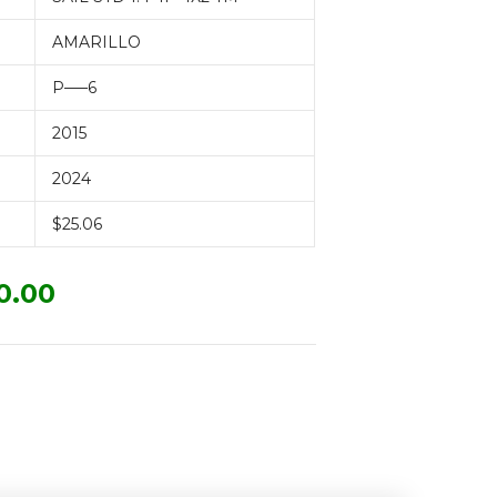
AMARILLO
P—–6
2015
2024
$25.06
0.00