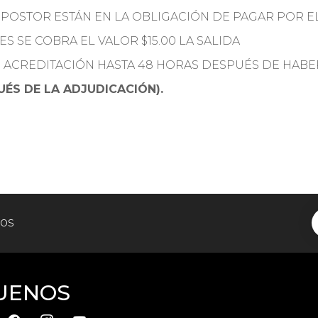
 POSTOR ESTÁN EN LA OBLIGACIÓN DE PAGAR POR E
ES SE COBRA EL VALOR $15.00 LA SALIDA
E ACREDITACIÓN HASTA 48 HORAS DESPUÉS DE HABE
ÉS DE LA ADJUDICACIÓN).
tos
UENOS