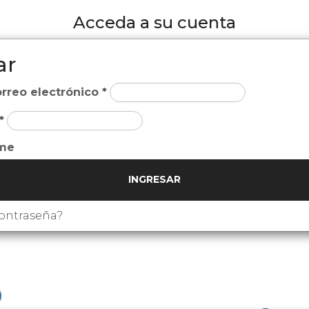
Acceda a su cuenta
ar
orreo electrónico
*
*
me
INGRESAR
contraseña?