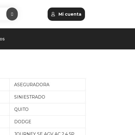
Mi cuenta
os
ASEGURADORA
SINIESTRADO
QUITO
DODGE
JOURNEY SE AGV AC 2.4 5P