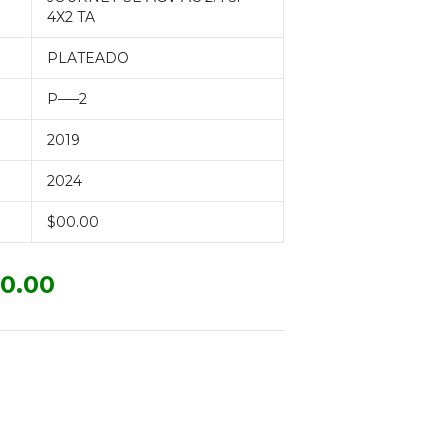
4X2 TA
PLATEADO
P—–2
2019
2024
$00.00
0.00