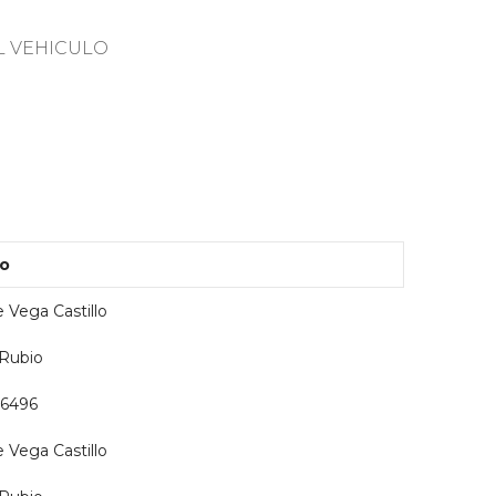
L VEHICULO
io
 Vega Castillo
 Rubio
o6496
 Vega Castillo