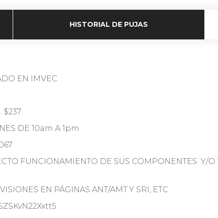
HISTORIAL DE PUJAS
ADO EN IMVEC
 $237
RNES DE 10am A 1pm
067
RECTO FUNCIONAMIENTO DE SUS COMPONENTES Y/O 
ISIONES EN PÁGINAS ANT/AMT Y SRI, ETC.
CSZSKvN22Xxtt5