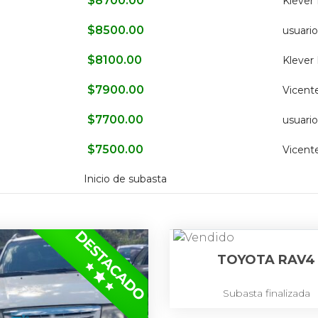
$
8700.00
Klever
$
8500.00
usuari
$
8100.00
Klever
$
7900.00
Vicente
$
7700.00
usuari
$
7500.00
Vicente
Inicio de subasta
TOYOTA RAV4
Subasta finalizada