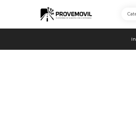
Cat
In