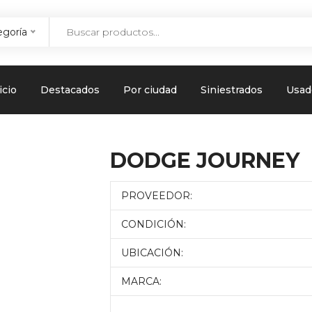
egoría
icio
Destacados
Por ciudad
Siniestrados
Usad
DODGE JOURNEY
PROVEEDOR:
CONDICIÓN:
UBICACIÓN:
MARCA: