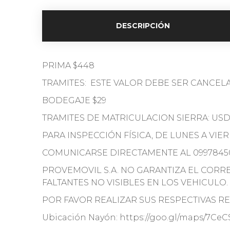
DESCRIPCIÓN
PRIMA $448
TRAMITES: ESTE VALOR DEBE SER CANCEL
BODEGAJE $29
TRAMITES DE MATRICULACION SIERRA: USD.
PARA INSPECCIÓN FÍSICA, DE LUNES A VIE
COMUNICARSE DIRECTAMENTE AL 0997845
PROVEMOVIL S.A. NO GARANTIZA EL COR
FALTANTES NO VISIBLES EN LOS VEHICULO.
POR FAVOR REALIZAR SUS RESPECTIVAS REV
Ubicación Nayón: https://goo.gl/maps/7Ce