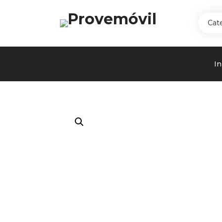
Cat
In