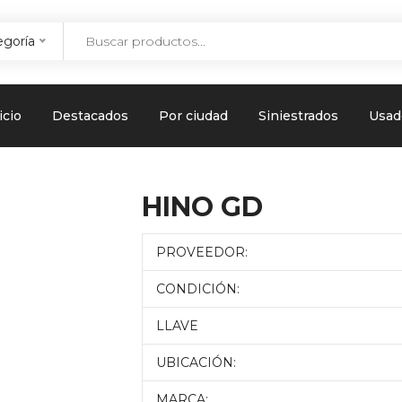
egoría
icio
Destacados
Por ciudad
Siniestrados
Usad
HINO GD
PROVEEDOR:
CONDICIÓN:
LLAVE
UBICACIÓN:
MARCA: