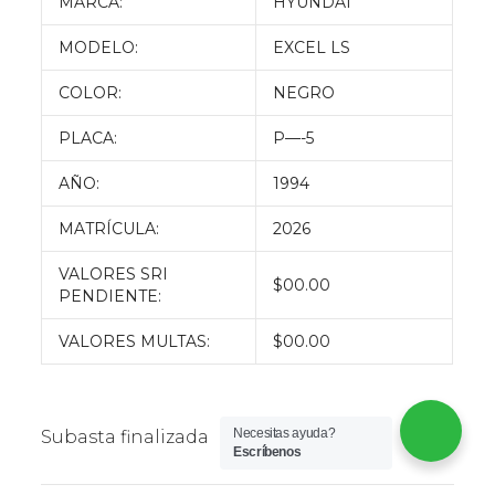
MARCA:
HYUNDAI
MODELO:
EXCEL LS
COLOR:
NEGRO
PLACA:
P—-5
AÑO:
1994
MATRÍCULA:
2026
VALORES SRI
$00.00
PENDIENTE:
VALORES MULTAS:
$00.00
Necesitas ayuda?
Subasta finalizada
Escríbenos