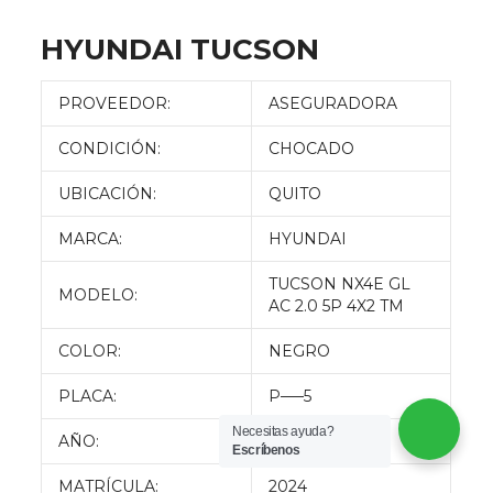
HYUNDAI TUCSON
PROVEEDOR:
ASEGURADORA
CONDICIÓN:
CHOCADO
UBICACIÓN:
QUITO
MARCA:
HYUNDAI
TUCSON NX4E GL
MODELO:
AC 2.0 5P 4X2 TM
COLOR:
NEGRO
PLACA:
P—–5
Necesitas ayuda?
AÑO:
2024
Escríbenos
MATRÍCULA:
2024