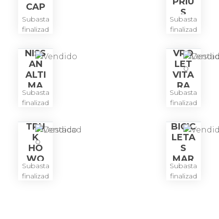
PRIU
CAP
S
TIVA
Subasta
Subasta
finalizad
finalizad
a
a
CHE
NISS
VRO
AN
LET
ALTI
VITA
MA
RA
Subasta
Subasta
SOP
3P
finalizad
finalizad
ORT
a
a
SINO
E DE
TRU
BICIC
K
LETA
HO
S
WO
MAR
Subasta
Subasta
T5G
CA
finalizad
finalizad
YAKI
a
a
MA