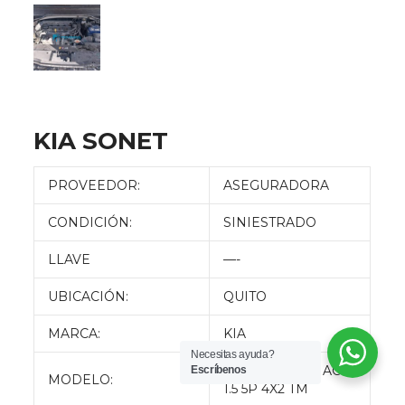
KIA SONET
PROVEEDOR:
ASEGURADORA
CONDICIÓN:
SINIESTRADO
LLAVE
—-
UBICACIÓN:
QUITO
MARCA:
KIA
Necesitas ayuda?
SONET LX STD AC
Escríbenos
MODELO:
1.5 5P 4X2 TM