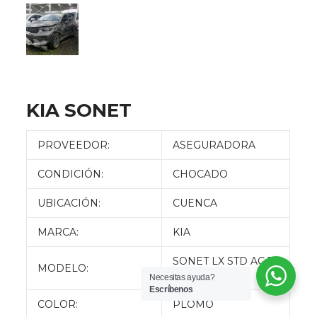
KIA SONET
PROVEEDOR:
ASEGURADORA
CONDICIÓN:
CHOCADO
UBICACIÓN:
CUENCA
MARCA:
KIA
SONET LX STD AC 1.5
MODELO:
5P 4X2 TM
Necesitas ayuda?
Escríbenos
COLOR:
PLOMO