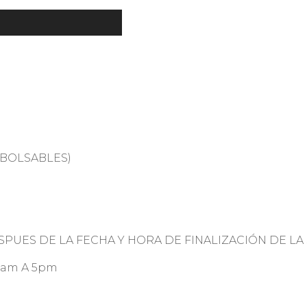
MBOLSABLES)
SPUES DE LA FECHA Y HORA DE FINALIZACIÓN DE LA
9am A 5pm