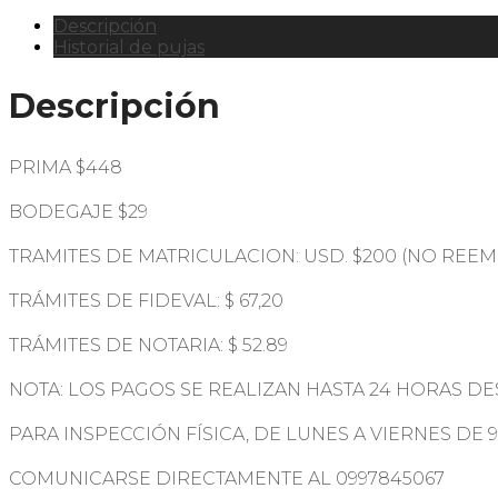
Descripción
Historial de pujas
Descripción
PRIMA $448
BODEGAJE $29
TRAMITES DE MATRICULACION: USD. $200 (NO REE
TRÁMITES DE FIDEVAL: $ 67,20
TRÁMITES DE NOTARIA: $ 52.89
NOTA: LOS PAGOS SE REALIZAN HASTA 24 HORAS DE
PARA INSPECCIÓN FÍSICA, DE LUNES A VIERNES DE 
COMUNICARSE DIRECTAMENTE AL 0997845067