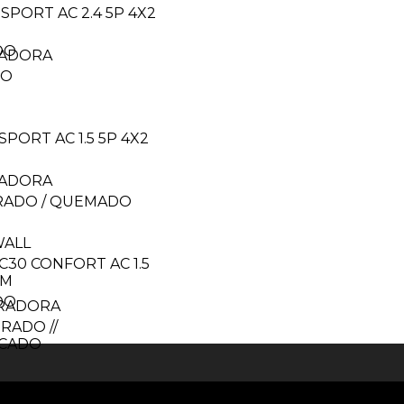
SPORT AC 2.4 5P 4X2
DO
ADORA
DO
SPORT AC 1.5 5P 4X2
ADORA
RADO / QUEMADO
WALL
C30 CONFORT AC 1.5
TM
DO
RADORA
RADO //
CADO