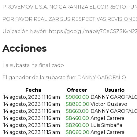
PROVEMOVIL S.A. NO GARANTIZA EL CORRECTO F
POR FAVOR REALIZAR SUS RESPECTIVAS REVISIONES 
Ubicación Nayón: https://goo.gl/maps/7CeCSZSKvN22
Acciones
La subasta ha finalizado
El ganador de la subasta fue:
DANNY GAROFALO
Fecha
Ofrecer
Usuario
14 agosto, 2023 11:16 am
$
9060.00
DANNY GAROFAL
14 agosto, 2023 11:16 am
$
8860.00
Víctor Gustavo
14 agosto, 2023 11:16 am
$
8660.00
DANNY GAROFAL
14 agosto, 2023 11:16 am
$
8460.00
Angel Carrera
14 agosto, 2023 11:15 am
$
8260.00
Luis Simbaña
14 agosto, 2023 11:15 am
$
8060.00
Angel Carrera