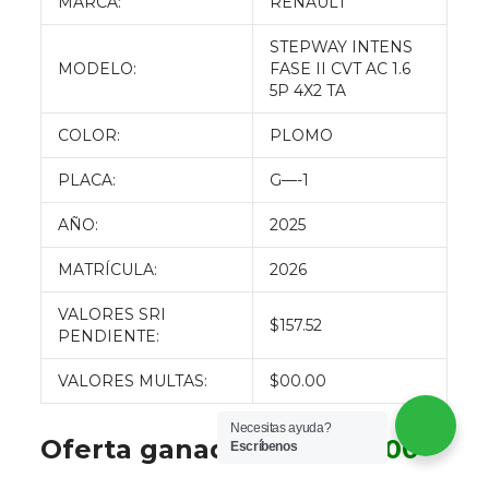
MARCA:
RENAULT
STEPWAY INTENS
MODELO:
FASE II CVT AC 1.6
5P 4X2 TA
COLOR:
PLOMO
PLACA:
G—-1
AÑO:
2025
MATRÍCULA:
2026
VALORES SRI
$157.52
PENDIENTE:
VALORES MULTAS:
$00.00
Necesitas ayuda?
Oferta ganadora:
$
9800.00
Escríbenos