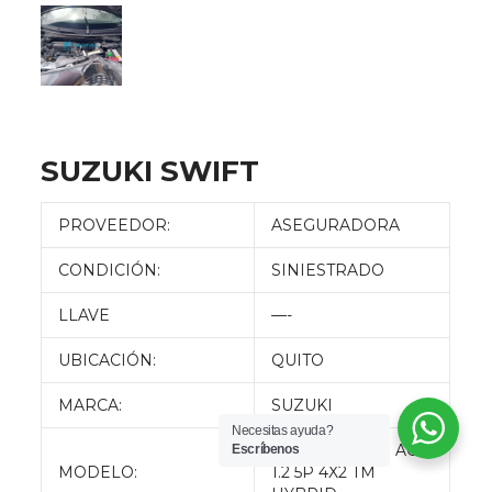
SUZUKI SWIFT
PROVEEDOR:
ASEGURADORA
CONDICIÓN:
SINIESTRADO
LLAVE
—-
UBICACIÓN:
QUITO
MARCA:
SUZUKI
Necesitas ayuda?
SWIFT ISG GLS AC
Escríbenos
MODELO:
1.2 5P 4X2 TM