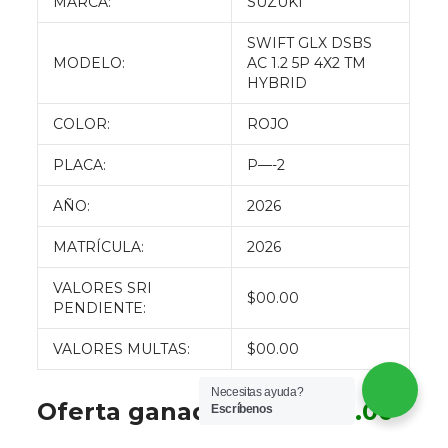
MARCA:
SUZUKI
SWIFT GLX DSBS
MODELO:
AC 1.2 5P 4X2 TM
HYBRID
COLOR:
ROJO
PLACA:
P—-2
AÑO:
2026
MATRÍCULA:
2026
VALORES SRI
$00.00
PENDIENTE:
VALORES MULTAS:
$00.00
Necesitas ayuda?
Oferta ganadora:
$
10800.00
Escríbenos