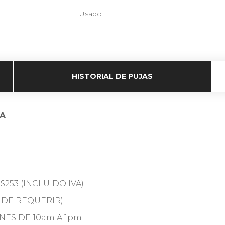
Usado
HISTORIAL DE PUJAS
RA
253 (INCLUIDO IVA)
 DE REQUERIR)
RNES DE 10am A 1pm