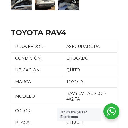
TOYOTA RAV4
PROVEEDOR:
ASEGURADORA
CONDICIÓN:
CHOCADO
UBICACIÓN:
QUITO
MARCA:
TOYOTA
RAV4 CVT AC 2.0 5P
MODELO:
4X2 TA
COLOR:
BLANCO
Necesitas ayuda?
Escríbenos
PLACA:
GTF3021