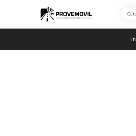
Cat
In