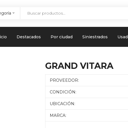
egoría
icio
Destacados
Por ciudad
Siniestrados
Usad
GRAND VITARA
PROVEEDOR:
CONDICIÓN:
UBICACIÓN:
MARCA: