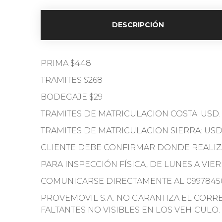
DESCRIPCIÓN
PRIMA $448
TRAMITES $268
BODEGAJE $29
TRAMITES DE MATRICULACION COSTA: USD.
TRAMITES DE MATRICULACION SIERRA: USD.
CLIENTE DEBE CONFIRMAR DONDE REALIZA
PARA INSPECCIÓN FÍSICA, DE LUNES A VIE
COMUNICARSE DIRECTAMENTE AL 0997845
PROVEMOVIL S.A. NO GARANTIZA EL COR
FALTANTES NO VISIBLES EN LOS VEHICULO.