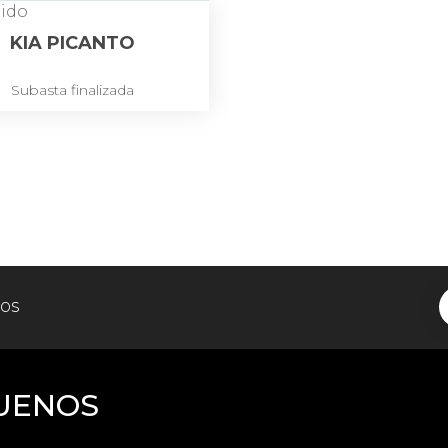
KIA PICANTO
Subasta finalizada
tos
UENOS