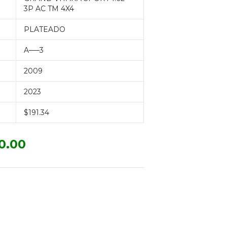
3P AC TM 4X4
PLATEADO
A—–3
2009
2023
$191.34
0.00