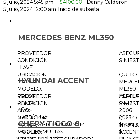
5 julio, 2024 5:45 pm
$
4100.00
Danny Calderon
5 julio, 2024 12:00 am
Inicio de subasta
MERCEDES BENZ ML350
PROVEEDOR:
ASEGU
CONDICIÓN:
SINIES
LLAVE
—-
UBICACIÓN:
QUITO
HYUNDAI ACCENT
MARCA:
MERCE
MODELO:
ML350
COLOR:
PLATE
PROVEEDOR:
ASEGU
PLACA:
P—-3
CONDICIÓN:
SINIES
AÑO:
2006
LLAVE
—-
MATRÍCULA:
2025
UBICACIÓN:
QUITO
CHERY TIGGO 8
VALORES SRI PENDIENTE:
$00.00
MARCA:
HYUND
VALORES MULTAS:
$——
MODELO:
ACCENT 
Subasta finalizada