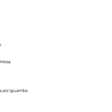
s
 Mesa
iguez iguamba