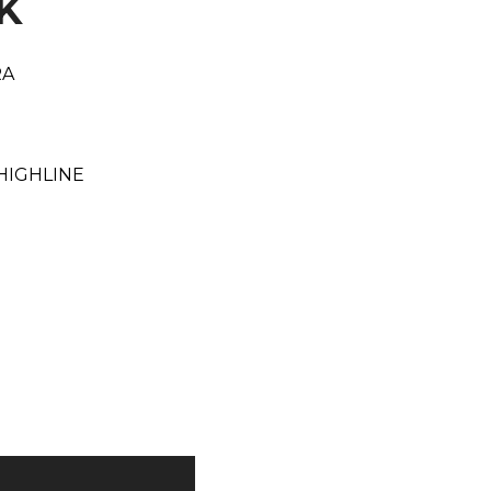
K
RA
N
HIGHLINE