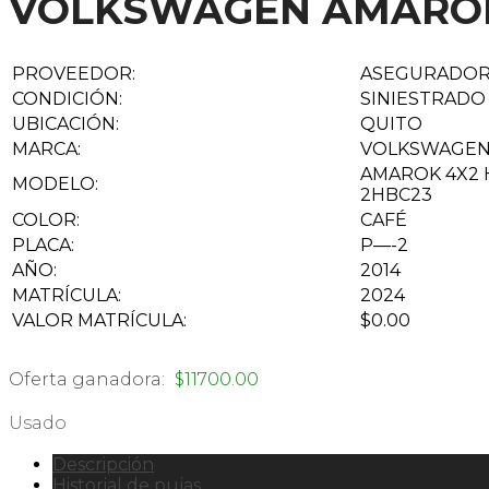
VOLKSWAGEN AMARO
PROVEEDOR:
ASEGURADO
CONDICIÓN:
SINIESTRADO
UBICACIÓN:
QUITO
MARCA:
VOLKSWAGE
AMAROK 4X2 
MODELO:
2HBC23
COLOR:
CAFÉ
PLACA:
P—-2
AÑO:
2014
MATRÍCULA:
2024
VALOR MATRÍCULA:
$0.00
Oferta ganadora:
$
11700.00
Usado
Descripción
Historial de pujas