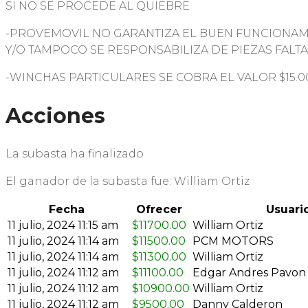
SI NO SE PROCEDE AL QUIEBRE
-PROVEMOVIL NO GARANTIZA EL BUEN FUNCIONAM
Y/O TAMPOCO SE RESPONSABILIZA DE PIEZAS FALTA
-WINCHAS PARTICULARES SE COBRA EL VALOR $15.0
Acciones
La subasta ha finalizado
El ganador de la subasta fue:
William Ortiz
Fecha
Ofrecer
Usuari
11 julio, 2024 11:15 am
$
11700.00
William Ortiz
11 julio, 2024 11:14 am
$
11500.00
PCM MOTORS
11 julio, 2024 11:14 am
$
11300.00
William Ortiz
11 julio, 2024 11:12 am
$
11100.00
Edgar Andres Pavon
11 julio, 2024 11:12 am
$
10900.00
William Ortiz
11 julio, 2024 11:12 am
$
9500.00
Danny Calderon