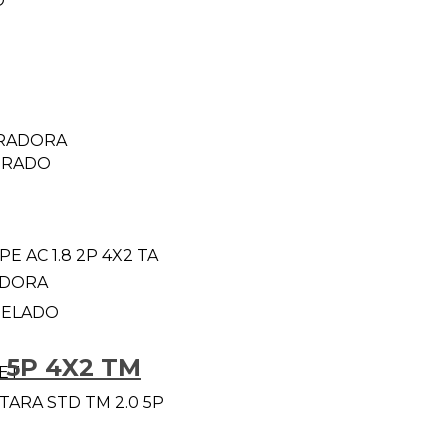
O
RADORA
TRADO
E AC 1.8 2P 4X2 TA
ADORA
ELADO
 5P 4X2 TM
ET
TARA STD TM 2.0 5P