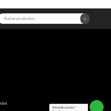
idad
Necesitas ayuda?