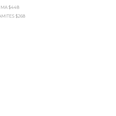
IMA $448
AMITES $268