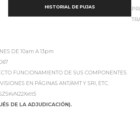
HISTORIAL DE PUJAS
PR
TR
RNES DE 10am A 13pm
067
RECTO FUNCIONAMIENTO DE SUS COMPONENTES.
ISIONES EN PÁGINAS ANT/AMT Y SRI, ETC.
CSZSKvN22Xxtt5
ÉS DE LA ADJUDICACIÓN).