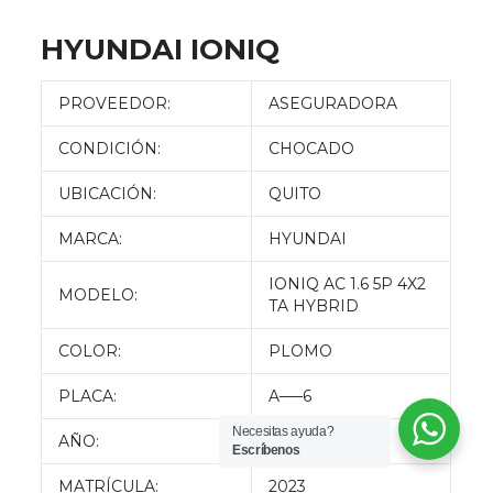
HYUNDAI IONIQ
PROVEEDOR:
ASEGURADORA
CONDICIÓN:
CHOCADO
UBICACIÓN:
QUITO
MARCA:
HYUNDAI
IONIQ AC 1.6 5P 4X2
MODELO:
TA HYBRID
COLOR:
PLOMO
PLACA:
A—–6
Necesitas ayuda?
AÑO:
2017
Escríbenos
MATRÍCULA:
2023