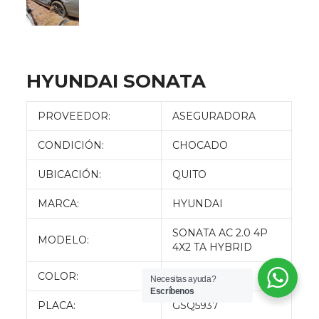
HYUNDAI SONATA
PROVEEDOR:
ASEGURADORA
CONDICIÓN:
CHOCADO
UBICACIÓN:
QUITO
MARCA:
HYUNDAI
SONATA AC 2.0 4P
MODELO:
4X2 TA HYBRID
COLOR:
PLOMO
Necesitas ayuda?
Escríbenos
PLACA:
GSQ5937