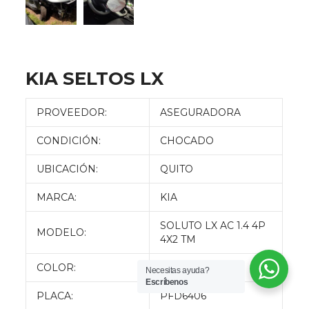
KIA SELTOS LX
PROVEEDOR:
ASEGURADORA
CONDICIÓN:
CHOCADO
UBICACIÓN:
QUITO
MARCA:
KIA
SOLUTO LX AC 1.4 4P
MODELO:
4X2 TM
COLOR:
PLOMO
Necesitas ayuda?
Escríbenos
PLACA:
PFD6406