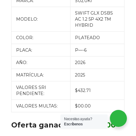
MARCA:
SUZUKI
SWIFT GLX DSBS
MODELO:
AC 1.2 5P 4X2 TM
HYBRID
COLOR:
PLATEADO
PLACA:
P—-6
AÑO:
2026
MATRÍCULA:
2025
VALORES SRI
$432.71
PENDIENTE:
VALORES MULTAS:
$00.00
Necesitas ayuda?
Oferta ganadora:
$
7500.00
Escríbenos