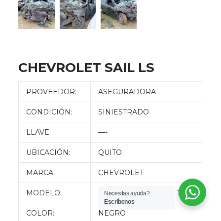
CHEVROLET SAIL LS
PROVEEDOR:
ASEGURADORA
CONDICIÓN:
SINIESTRADO
LLAVE
—-
UBICACIÓN:
QUITO
MARCA:
CHEVROLET
MODELO:
SAIL LS AC 1.4 4P 4X2 TM
Necesitas ayuda?
Escríbenos
COLOR:
NEGRO