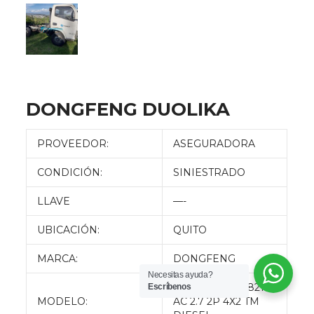
DONGFENG DUOLIKA
PROVEEDOR:
ASEGURADORA
CONDICIÓN:
SINIESTRADO
LLAVE
—-
UBICACIÓN:
QUITO
MARCA:
DONGFENG
Necesitas ayuda?
DUOLIKA Q22-821
Escríbenos
MODELO:
AC 2.7 2P 4X2 TM