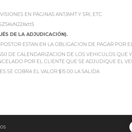
ISIONES EN PÁGINAS ANT/AMT Y SRI, ETC.
CSZSKvN22Xxtt5
ÉS DE LA ADJUDICACIÓN).
 POSTOR ESTAN EN LA OBLIGACION DE PAGAR POR E
$50 DE CALENDARIZACION DE LOS VEHICULOS QUE 
NCELADO POR EL CLIENTE QUE SE ADJUDIQUE EL V
ES SE COBRA EL VALOR $15.00 LA SALIDA
tos