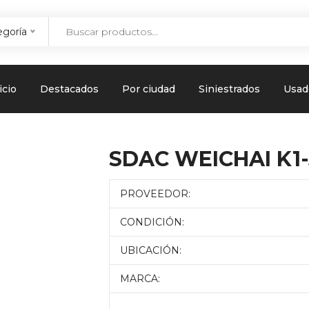
egoría
icio
Destacados
Por ciudad
Siniestrados
Usad
SDAC WEICHAI K1
PROVEEDOR:
CONDICIÓN:
UBICACIÓN:
MARCA: