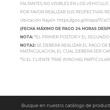
FALTANTES NO VISIBLES EN LOS VEHICULO.
POR FAVOR REALIZAR SUS RESPECTIVAS REV
Ubicación Nayón: https://goo.gl/maps/7Ce
(FECHA MÁXIMO DE PAGO 24 HORAS DESPU
NOTA:
*EL PRIMER POSTOR Y EL SEGUNDO
NOTA2:
SE DEBERÁ REALIZAR EL PAGO DE 
MATRICULACION, EL CUAL DEBERA SER CA
*SI EL CLIENTE TRAE WINCHAS PARTICULAR
Busque en nuestro catálogo de produc