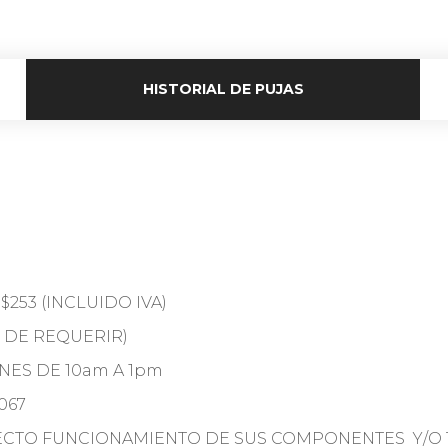
HISTORIAL DE PUJAS
253 (INCLUIDO IVA)
 DE REQUERIR)
RNES DE 10am A 1pm
067
RECTO FUNCIONAMIENTO DE SUS COMPONENTES Y/O 