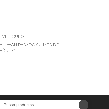
L VEHICULO
YA HAYAN PASADO SU MES DE
EHÍCULO