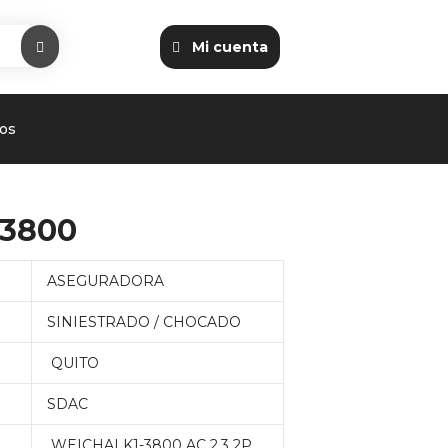
Mi cuenta
os
-3800
ASEGURADORA
SINIESTRADO / CHOCADO
QUITO
SDAC
WEICHAI K1-3800 AC 2.3 2P