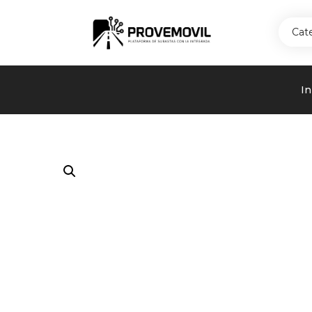
Cat
In