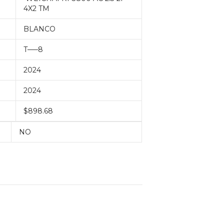
4X2 TM
BLANCO
T—–8
2024
2024
$898.68
NO