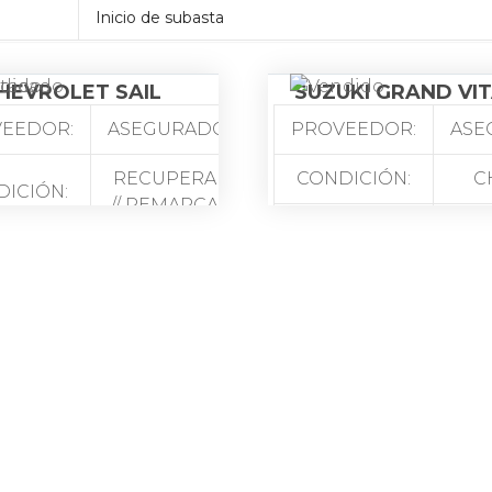
Inicio de subasta
HEVROLET SAIL
SUZUKI GRAND VI
EEDOR:
ASEGURADORA
PROVEEDOR:
ASE
RECUPERADO
CONDICIÓN:
C
ICIÓN:
// REMARCADO
UBICACIÓN:
CACIÓN:
QUITO
MARCA:
RCA:
CHEVROLET
GRA
SAIL TM 1.4 4P
MODELO:
SZ 
DELO:
4X2 AC
LOR:
DORADO
COLOR:
LACA:
P—-6
PLACA: