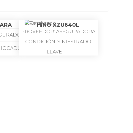
TARA
HINO XZU640L
PROVEEDOR: ASEGURADORA
GURADORA
CONDICIÓN: SINIESTRADO
HOCADO
LLAVE —-
QUITO
UBICACIÓN: QUITO
MARCA: HINO
SUZUKI
MODELO: XZU640L-HKMLJ3
ND VITARA
AC 4.0 2P 4X2 TM DIESEL
2.0L 5P TM
COLOR: BLANCO
4X2
PLACA: M—-5
AZUL
AÑO: 2018
G—–7
MATRÍCULA: 2024