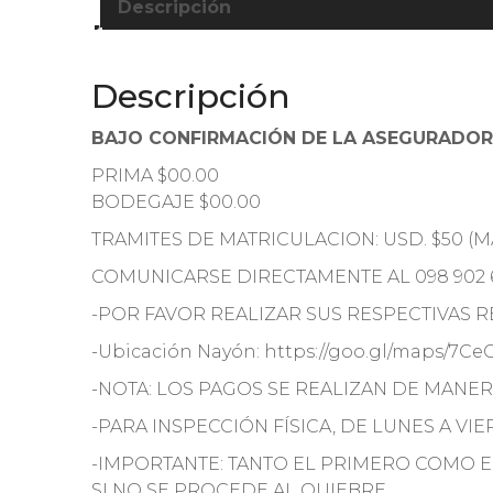
Descripción
Descripción
BAJO CONFIRMACIÓN DE LA ASEGURADO
PRIMA $00.00
BODEGAJE $00.00
TRAMITES DE MATRICULACION: USD. $50 (MA
COMUNICARSE DIRECTAMENTE AL 098 902 
-POR FAVOR REALIZAR SUS RESPECTIVAS RE
-Ubicación Nayón: https://goo.gl/maps/7Ce
-NOTA: LOS PAGOS SE REALIZAN DE MANER
-PARA INSPECCIÓN FÍSICA, DE LUNES A VI
-IMPORTANTE: TANTO EL PRIMERO COMO 
SI NO SE PROCEDE AL QUIEBRE