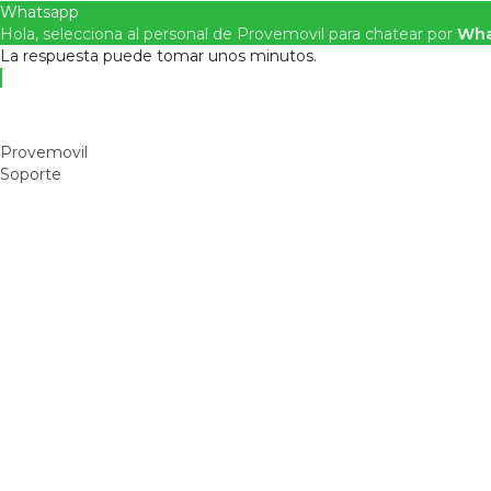
Whatsapp
Hola, selecciona al personal de Provemovil para chatear por
Wha
La respuesta puede tomar unos minutos.
Provemovil
Soporte