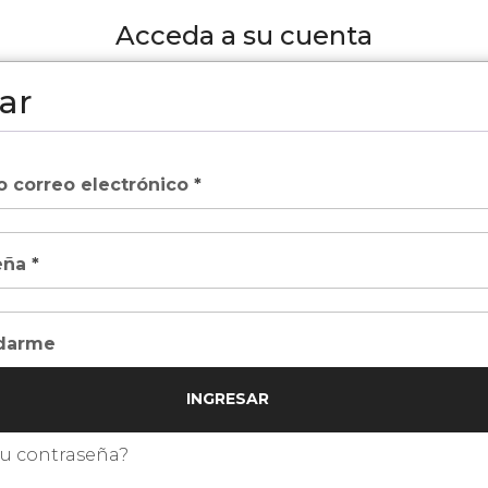
Acceda a su cuenta
ar
o correo electrónico
*
eña
*
darme
INGRESAR
su contraseña?