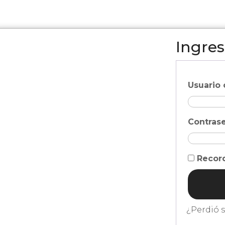
Ingres
Usuario 
Contras
Recor
¿Perdió 