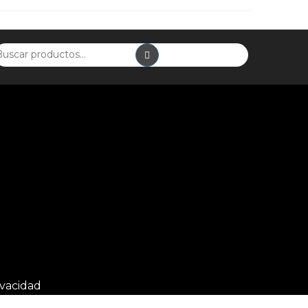
VALORES SRI: $
2010
354.81
2023
VALORES MULTAS: $00.00
Subasta finalizada
$174.08
a
ivacidad