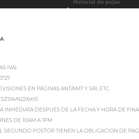
Historial de pujas
RA
S IVA)
6727
VISIONES EN PÁGINAS ANT/AMT Y SRI, ETC.
CSZSKvN22Xxtt5
A INMEDIATA DESPUES DE LA FECHA Y HORA DE FINA
ERNES DE 10AM A 1PM
EL SEGUNDO POSTOR TIENEN LA OBLIGACION DE PAG