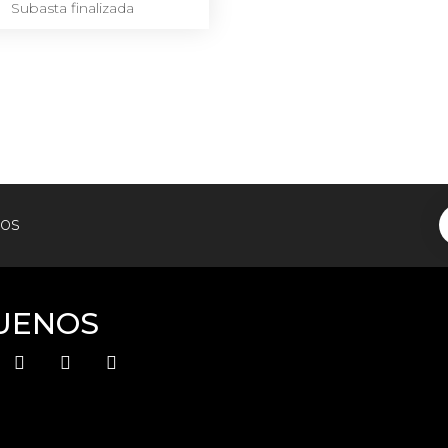
Subasta finalizada
tos
UENOS